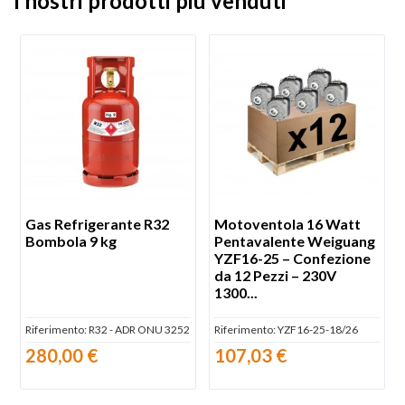
I nostri prodotti più venduti
Gas Refrigerante R32
Motoventola 16 Watt
Bombola 9 kg
Pentavalente Weiguang
YZF16-25 – Confezione
da 12 Pezzi – 230V
1300...
Riferimento:
R32 - ADR ONU 3252
Riferimento:
YZF16-25-18/26
280,00 €
107,03 €