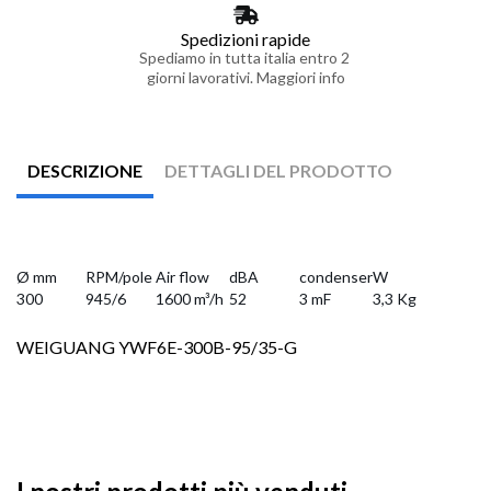
Spedizioni rapide
Spediamo in tutta italia entro 2
giorni lavorativi. Maggiori info
DESCRIZIONE
DETTAGLI DEL PRODOTTO
Ø mm
RPM/pole
Air flow
dBA
condenser
W
300
945/6
1600 m³/h
52
3 mF
3,3 Kg
WEIGUANG YWF6E-300B-95/35-G