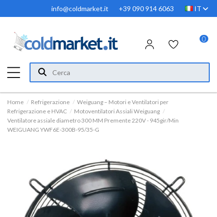
info@coldmarket.it
+39 090 914 6063
IT
0
Home
Refrigerazione
Weiguang – Motori e Ventilatori per
Refrigerazione e HVAC
Motoventilatori Assiali Weiguang
Ventilatore assiale diametro 300 MM Premente 220V - 945gir/Min
WEIGUANG YWF6E-300B-95/35-G